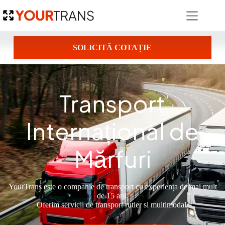
SOLICITĂ COTAȚIE
Transport
Internațional de
Mărfuri
YourTrans este o companie de transport cu experiența de mai mult
de 15 ani.
Oferim servicii de transport rutier si multimodal.