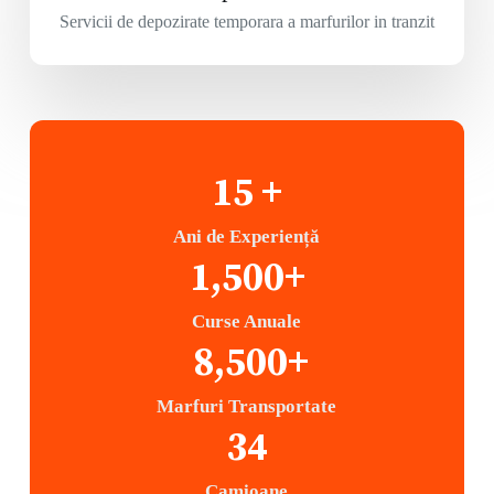
Servicii de depozirate temporara a marfurilor in tranzit
15
 +
Ani de Experiență
1,500
+
Curse Anuale
8,500
+
Marfuri Transportate
34
Camioane