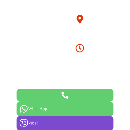
info@company.com
contact@company.com
Adresa
304 Decebalstr. mun.
Center, MD123456
Program de Lucru
Luni-Vineri 08.00-18.00
Sâmbata 10.00- 15.00
WhatsApp
Viber