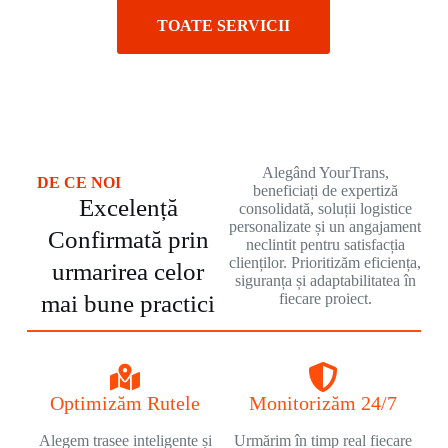
TOATE SERVICII
Alegând YourTrans,
DE CE NOI
beneficiați de expertiză
Excelență
consolidată, soluții logistice
personalizate și un angajament
Confirmată prin
neclintit pentru satisfacția
clienților. Prioritizăm eficiența,
urmarirea celor
siguranța și adaptabilitatea în
mai bune practici
fiecare proiect.
Optimizăm Rutele
Monitorizăm 24/7
Alegem trasee inteligente și
Urmărim în timp real fiecare