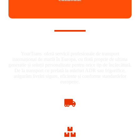
Transportăm Rapid. Sigur. Eficient.
YourTrans oferă servicii profesionale de transport
internațional de marfă în Europa, cu flotă proprie de ultima
generatie și soluții personalizate pentru orice tip de încărcătură.
De la transport cu prelată la mărfuri ADR sau frigorifice,
asigurăm livrări sigure, eficiente și conforme standardelor
europene.
Transport cu prelată FTL
Soluții de transport rutier pentru întreaga Europă.